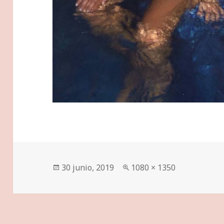
Publicado
Tamaño
30 junio, 2019
1080 × 1350
el
completo