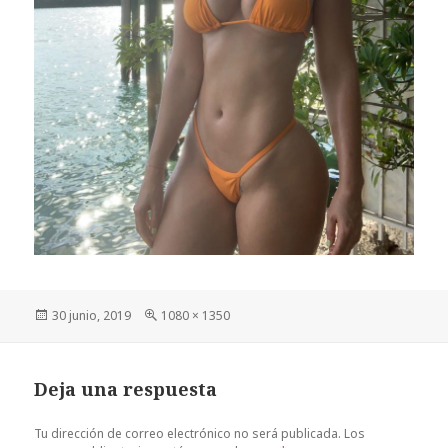
Publicado
Tamaño
30 junio, 2019
1080 × 1350
el
completo
Deja una respuesta
Tu dirección de correo electrónico no será publicada.
Los