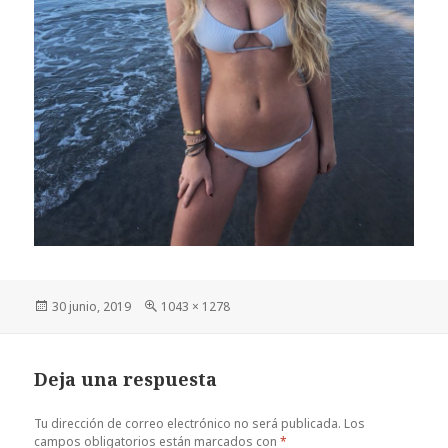
Publicado
Tamaño
30 junio, 2019
1043 × 1278
el
completo
Deja una respuesta
Tu dirección de correo electrónico no será publicada.
Los
campos obligatorios están marcados con
*