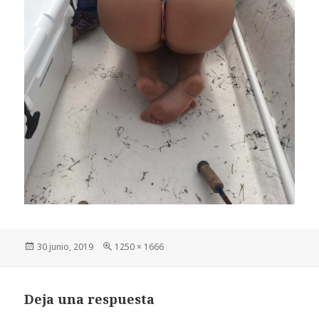
Publicado
Tamaño
30 junio, 2019
1250 × 1666
el
completo
Deja una respuesta