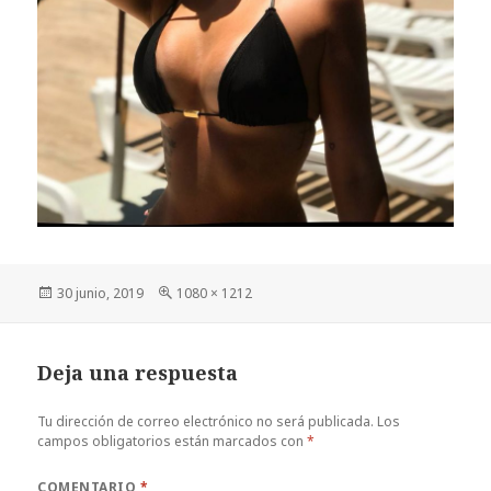
Publicado
Tamaño
30 junio, 2019
1080 × 1212
el
completo
Deja una respuesta
Tu dirección de correo electrónico no será publicada.
Los
campos obligatorios están marcados con
*
COMENTARIO
*