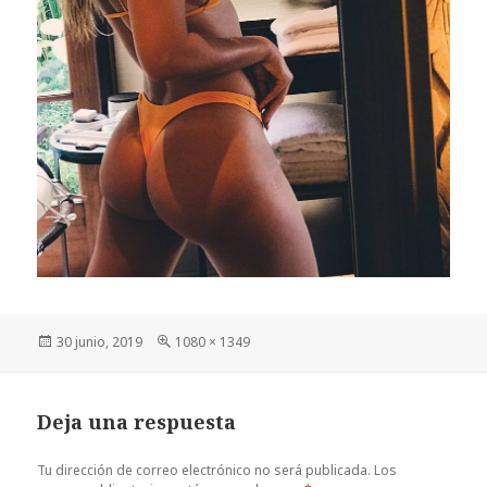
Publicado
Tamaño
30 junio, 2019
1080 × 1349
el
completo
Deja una respuesta
Tu dirección de correo electrónico no será publicada.
Los