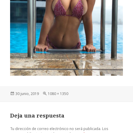
Publicado
Tamaño
30 junio, 2019
1080 × 1350
el
completo
Deja una respuesta
Tu dirección de correo electrónico no será publicada.
Los