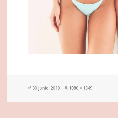
Publicado
Tamaño
30 junio, 2019
1080 × 1349
el
completo