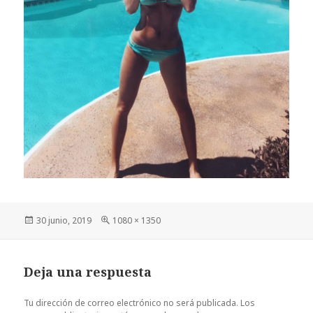
Publicado
Tamaño
30 junio, 2019
1080 × 1350
el
completo
Deja una respuesta
Tu dirección de correo electrónico no será publicada.
Los