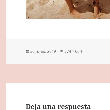
Publicado
Tamaño
30 junio, 2019
374 × 664
el
completo
Deja una respuesta