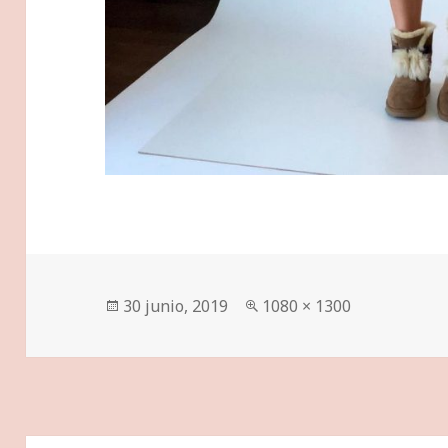
Publicado
Tamaño
30 junio, 2019
1080 × 1300
el
completo