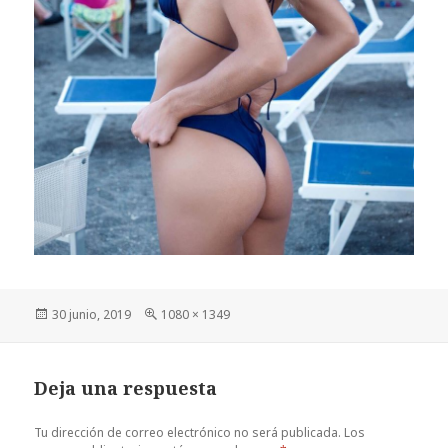
Publicado
Tamaño
30 junio, 2019
1080 × 1349
el
completo
Deja una respuesta
Tu dirección de correo electrónico no será publicada.
Los