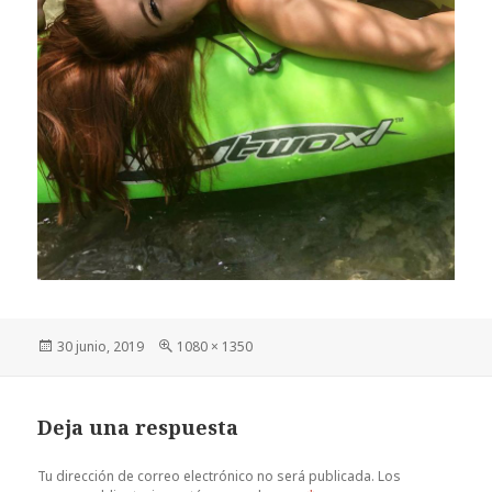
Publicado
Tamaño
30 junio, 2019
1080 × 1350
el
completo
Deja una respuesta
Tu dirección de correo electrónico no será publicada.
Los