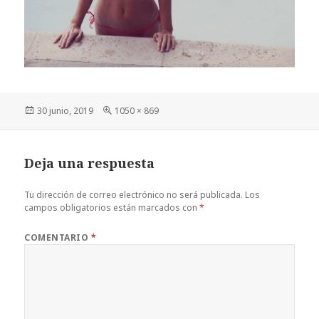
Publicado
Tamaño
30 junio, 2019
1050 × 869
el
completo
Deja una respuesta
Tu dirección de correo electrónico no será publicada.
Los
campos obligatorios están marcados con
*
COMENTARIO
*