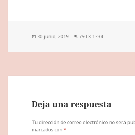
Publicado
Tamaño
30 junio, 2019
750 × 1334
el
completo
Deja una respuesta
Tu dirección de correo electrónico no será pub
marcados con
*