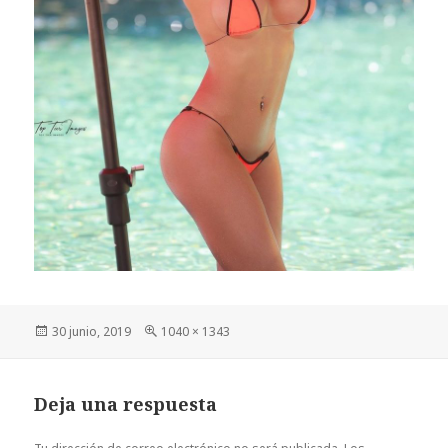
Publicado
Tamaño
30 junio, 2019
1040 × 1343
el
completo
Deja una respuesta