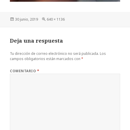
Publicado
Tamaño
30 junio, 2019
640 × 1136
el
completo
Deja una respuesta
Tu dirección de correo electrónico no será publicada.
Los
campos obligatorios están marcados con
*
COMENTARIO
*