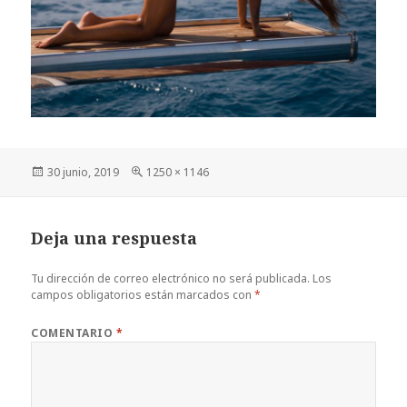
Publicado
Tamaño
30 junio, 2019
1250 × 1146
el
completo
Deja una respuesta
Tu dirección de correo electrónico no será publicada.
Los
campos obligatorios están marcados con
*
COMENTARIO
*