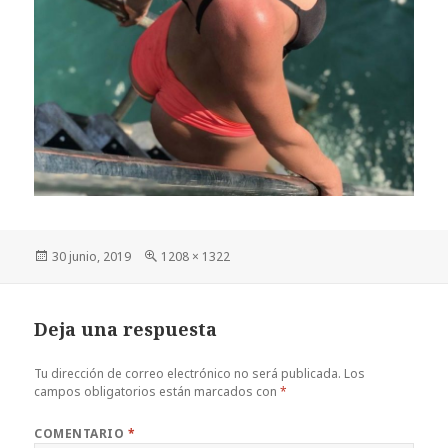
Publicado
Tamaño
30 junio, 2019
1208 × 1322
el
completo
Deja una respuesta
Tu dirección de correo electrónico no será publicada.
Los
campos obligatorios están marcados con
*
COMENTARIO
*