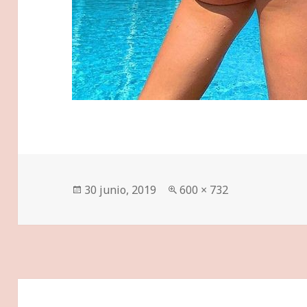
Publicado
Tamaño
30 junio, 2019
600 × 732
el
completo