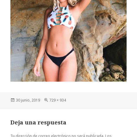
Publicado
Tamaño
30 junio, 2019
729 × 934
el
completo
Deja una respuesta
Tu dirección de correo electrónico no será publicada.
Los