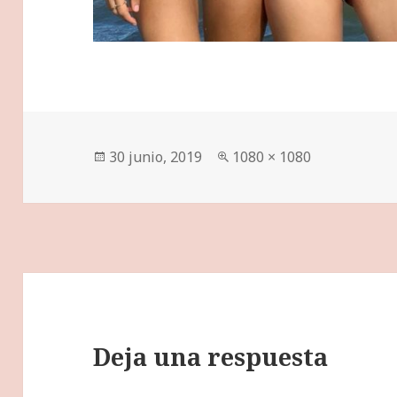
Publicado
Tamaño
30 junio, 2019
1080 × 1080
el
completo
Deja una respuesta