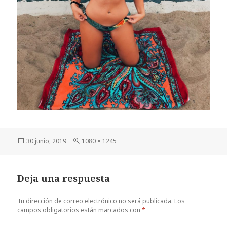
Publicado
Tamaño
30 junio, 2019
1080 × 1245
el
completo
Deja una respuesta
Tu dirección de correo electrónico no será publicada.
Los
campos obligatorios están marcados con
*