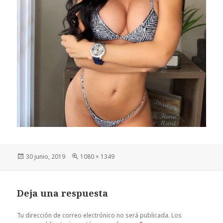
Publicado
Tamaño
30 junio, 2019
1080 × 1349
el
completo
Deja una respuesta
Tu dirección de correo electrónico no será publicada.
Los