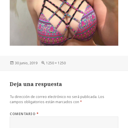
Publicado
Tamaño
30 junio, 2019
1250 × 1250
el
completo
Deja una respuesta
Tu dirección de correo electrónico no será publicada.
Los
campos obligatorios están marcados con
*
COMENTARIO
*