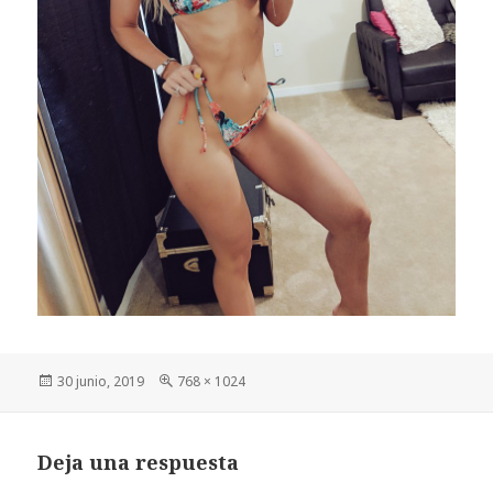
Publicado
Tamaño
30 junio, 2019
768 × 1024
el
completo
Deja una respuesta