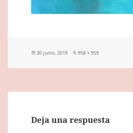
Publicado
Tamaño
30 junio, 2019
958 × 959
el
completo
Deja una respuesta