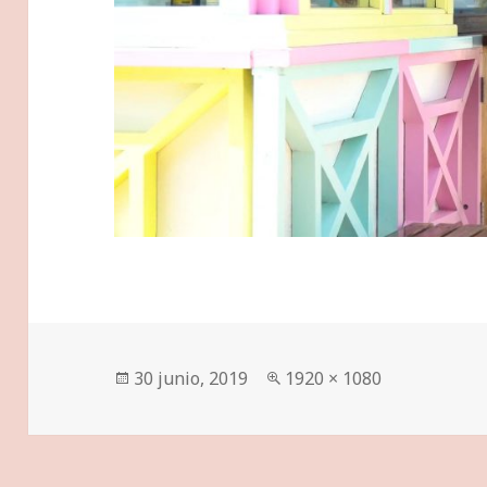
Publicado
Tamaño
30 junio, 2019
1920 × 1080
el
completo