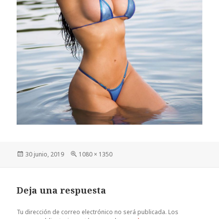
Publicado
Tamaño
30 junio, 2019
1080 × 1350
el
completo
Deja una respuesta
Tu dirección de correo electrónico no será publicada.
Los