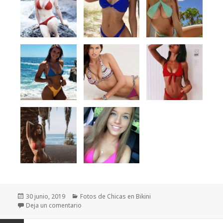
Publicado
Categorías
30 junio, 2019
Fotos de Chicas en Bikini
el
en 110 Fotos de Mujeres Guapas en Bikini
Deja un comentario